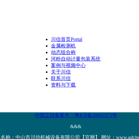
川信首页
Portal
金属检测机
动态组合称
河粉自动计量包装系统
案例与视频中心
关于川信
联系川信
资料与下载
中国工信备案号：粤ICP备20043375号
&&&
名称：中山市川信机械设备有限公司【官网】 网址：www.gdchuanx