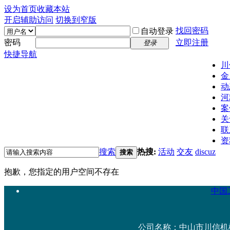
设为首页
收藏本站
开启辅助访问
切换到窄版
找回密码
自动登录
密码
立即注册
登录
快捷导航
川
金
动
河
案
关
联
资
搜索
热搜:
活动
交友
discuz
搜索
抱歉，您指定的用户空间不存在
中国工
公司名称：中山市川信机械设备