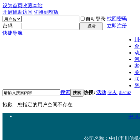
设为首页
收藏本站
开启辅助访问
切换到窄版
找回密码
自动登录
密码
立即注册
登录
快捷导航
川
金
动
河
案
关
联
资
搜索
热搜:
活动
交友
discuz
搜索
抱歉，您指定的用户空间不存在
中国工
公司名称：中山市川信机械设备