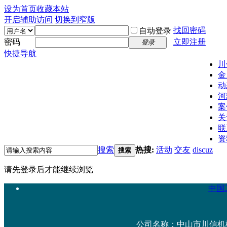
设为首页
收藏本站
开启辅助访问
切换到窄版
找回密码
自动登录
密码
立即注册
登录
快捷导航
川
金
动
河
案
关
联
资
搜索
热搜:
活动
交友
discuz
搜索
请先登录后才能继续浏览
中国工
公司名称：中山市川信机械设备