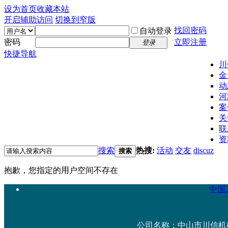
设为首页
收藏本站
开启辅助访问
切换到窄版
找回密码
自动登录
密码
立即注册
登录
快捷导航
川
金
动
河
案
关
联
资
搜索
热搜:
活动
交友
discuz
搜索
抱歉，您指定的用户空间不存在
中国工
公司名称：中山市川信机械设备