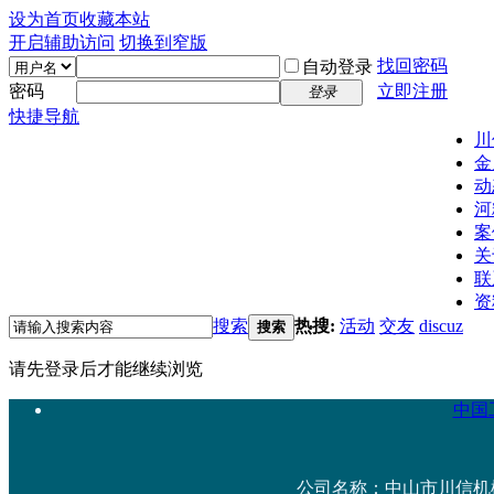
设为首页
收藏本站
开启辅助访问
切换到窄版
找回密码
自动登录
密码
立即注册
登录
快捷导航
川
金
动
河
案
关
联
资
搜索
热搜:
活动
交友
discuz
搜索
请先登录后才能继续浏览
中国工
公司名称：中山市川信机械设备