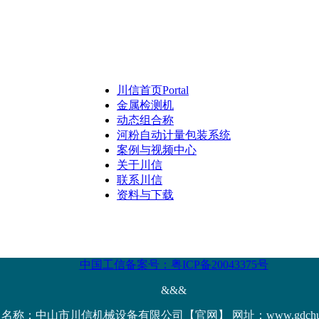
川信首页
Portal
金属检测机
动态组合称
河粉自动计量包装系统
案例与视频中心
关于川信
联系川信
资料与下载
中国工信备案号：粤ICP备20043375号
&&&
名称：中山市川信机械设备有限公司【官网】 网址：www.gdchuanx