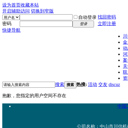
设为首页
收藏本站
开启辅助访问
切换到窄版
找回密码
自动登录
密码
立即注册
登录
快捷导航
川
金
动
河
案
关
联
资
搜索
热搜:
活动
交友
discuz
搜索
抱歉，您指定的用户空间不存在
中国工
公司名称：中山市川信机械设备