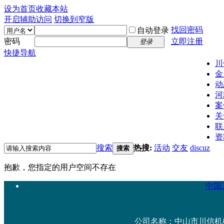
设为首页
收藏本站
开启辅助访问
切换到窄版
找回密码
自动登录
密码
立即注册
登录
快捷导航
川
金
动
河
案
关
联
资
搜索
热搜:
活动
交友
discuz
搜索
抱歉，您指定的用户空间不存在
中国工
公司名称：中山市川信机械设备