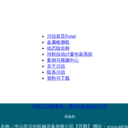
川信首页
Portal
金属检测机
动态组合称
河粉自动计量包装系统
案例与视频中心
关于川信
联系川信
资料与下载
中国工信备案号：粤ICP备20043375号
&&&
名称：中山市川信机械设备有限公司【官网】 网址：www.gdchuanx