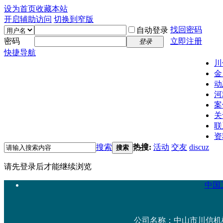
设为首页
收藏本站
开启辅助访问
切换到窄版
找回密码
自动登录
密码
立即注册
登录
快捷导航
川
金
动
河
案
关
联
资
搜索
热搜:
活动
交友
discuz
搜索
请先登录后才能继续浏览
中国工
公司名称：中山市川信机械设备