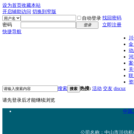
设为首页
收藏本站
开启辅助访问
切换到窄版
找回密码
自动登录
密码
立即注册
登录
快捷导航
川
金
动
河
案
关
联
资
搜索
热搜:
活动
交友
discuz
搜索
请先登录后才能继续浏览
中国工
公司名称：中山市川信机械设备