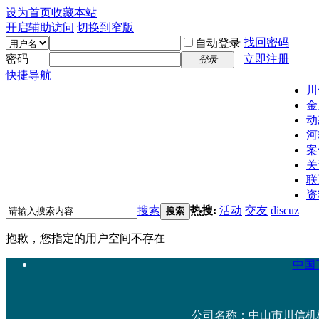
设为首页
收藏本站
开启辅助访问
切换到窄版
找回密码
自动登录
密码
立即注册
登录
快捷导航
川
金
动
河
案
关
联
资
搜索
热搜:
活动
交友
discuz
搜索
抱歉，您指定的用户空间不存在
中国工
公司名称：中山市川信机械设备