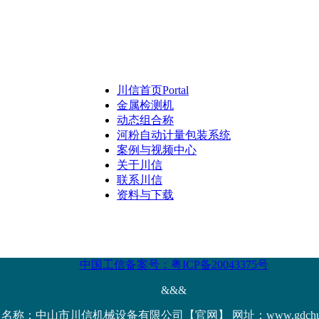
川信首页
Portal
金属检测机
动态组合称
河粉自动计量包装系统
案例与视频中心
关于川信
联系川信
资料与下载
中国工信备案号：粤ICP备20043375号
&&&
名称：中山市川信机械设备有限公司【官网】 网址：www.gdchuanx