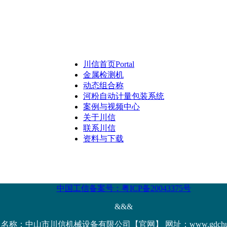
川信首页
Portal
金属检测机
动态组合称
河粉自动计量包装系统
案例与视频中心
关于川信
联系川信
资料与下载
中国工信备案号：粤ICP备20043375号
&&&
名称：中山市川信机械设备有限公司【官网】 网址：www.gdchuanx