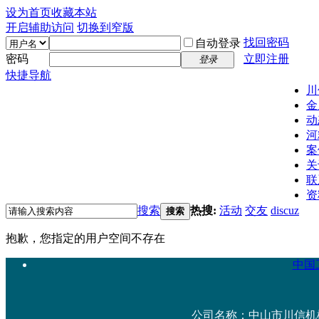
设为首页
收藏本站
开启辅助访问
切换到窄版
找回密码
自动登录
密码
立即注册
登录
快捷导航
川
金
动
河
案
关
联
资
搜索
热搜:
活动
交友
discuz
搜索
抱歉，您指定的用户空间不存在
中国工
公司名称：中山市川信机械设备