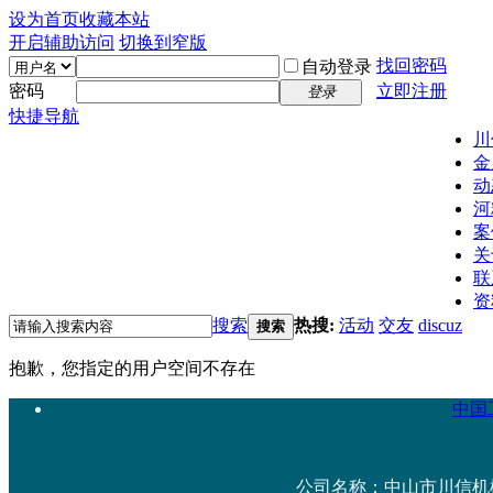
设为首页
收藏本站
开启辅助访问
切换到窄版
找回密码
自动登录
密码
立即注册
登录
快捷导航
川
金
动
河
案
关
联
资
搜索
热搜:
活动
交友
discuz
搜索
抱歉，您指定的用户空间不存在
中国工
公司名称：中山市川信机械设备