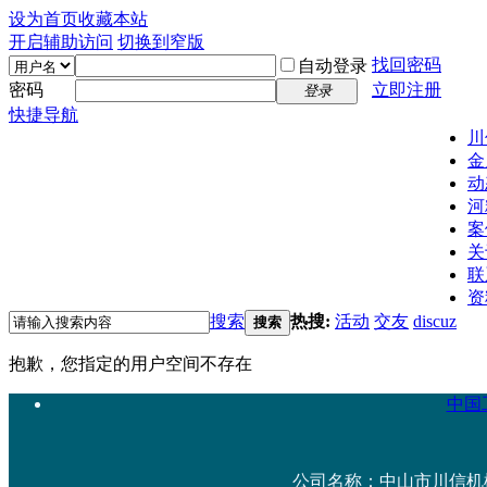
设为首页
收藏本站
开启辅助访问
切换到窄版
找回密码
自动登录
密码
立即注册
登录
快捷导航
川
金
动
河
案
关
联
资
搜索
热搜:
活动
交友
discuz
搜索
抱歉，您指定的用户空间不存在
中国工
公司名称：中山市川信机械设备