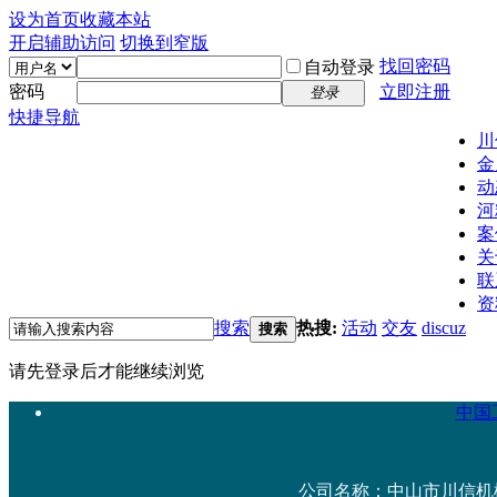
设为首页
收藏本站
开启辅助访问
切换到窄版
找回密码
自动登录
密码
立即注册
登录
快捷导航
川
金
动
河
案
关
联
资
搜索
热搜:
活动
交友
discuz
搜索
请先登录后才能继续浏览
中国工
公司名称：中山市川信机械设备