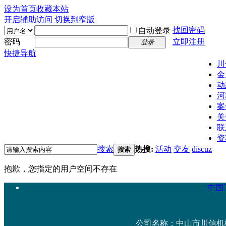
设为首页
收藏本站
开启辅助访问
切换到窄版
找回密码
自动登录
密码
立即注册
登录
快捷导航
川
金
动
河
案
关
联
资
搜索
热搜:
活动
交友
discuz
搜索
抱歉，您指定的用户空间不存在
中国工
公司名称：中山市川信机械设备