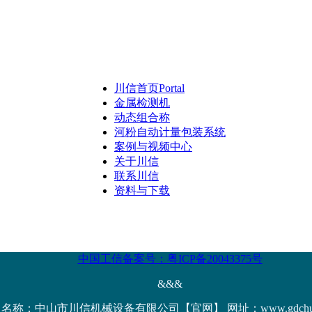
川信首页
Portal
金属检测机
动态组合称
河粉自动计量包装系统
案例与视频中心
关于川信
联系川信
资料与下载
中国工信备案号：粤ICP备20043375号
&&&
名称：中山市川信机械设备有限公司【官网】 网址：www.gdchuanx