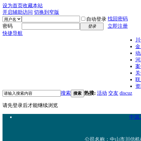
设为首页
收藏本站
开启辅助访问
切换到窄版
找回密码
自动登录
密码
立即注册
登录
快捷导航
川
金
动
河
案
关
联
资
搜索
热搜:
活动
交友
discuz
搜索
请先登录后才能继续浏览
中国工
公司名称：中山市川信机械设备