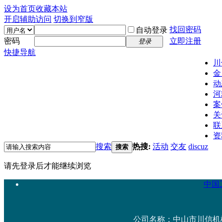
设为首页
收藏本站
开启辅助访问
切换到窄版
找回密码
自动登录
密码
立即注册
登录
快捷导航
川
金
动
河
案
关
联
资
搜索
热搜:
活动
交友
discuz
搜索
请先登录后才能继续浏览
中国工
公司名称：中山市川信机械设备