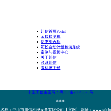
川信首页
Portal
金属检测机
动态组合称
河粉自动计量包装系统
案例与视频中心
关于川信
联系川信
资料与下载
中国工信备案号：粤ICP备20043375号
&&&
名称：中山市川信机械设备有限公司【官网】 网址：www.gdchuanx