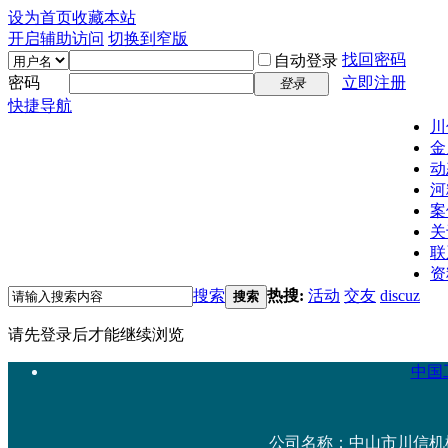
设为首页
收藏本站
开启辅助访问
切换到窄版
找回密码
自动登录
密码
立即注册
登录
快捷导航
川
金
动
河
案
关
联
资
搜索
热搜:
活动
交友
discuz
搜索
请先登录后才能继续浏览
中国工
公司名称：中山市川信机械设备