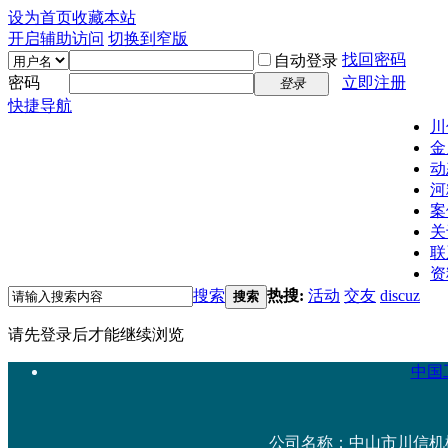
设为首页
收藏本站
开启辅助访问
切换到窄版
找回密码
自动登录
密码
立即注册
登录
快捷导航
川
金
动
河
案
关
联
资
搜索
热搜:
活动
交友
discuz
搜索
请先登录后才能继续浏览
中国工
公司名称：中山市川信机械设备