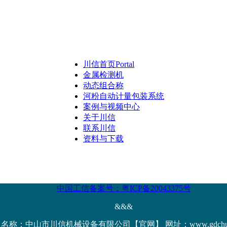
川信首页
Portal
金属检测机
动态组合称
河粉自动计量包装系统
案例与视频中心
关于川信
联系川信
资料与下载
中国工信备案号：粤ICP备20043375号
&&&
名称：中山市川信机械设备有限公司【官网】 网址：www.gdchuanx