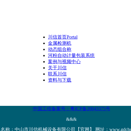
川信首页
Portal
金属检测机
动态组合称
河粉自动计量包装系统
案例与视频中心
关于川信
联系川信
资料与下载
中国工信备案号：粤ICP备20043375号
&&&
名称：中山市川信机械设备有限公司【官网】 网址：www.gdchuanx