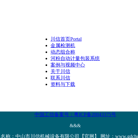
川信首页
Portal
金属检测机
动态组合称
河粉自动计量包装系统
案例与视频中心
关于川信
联系川信
资料与下载
中国工信备案号：粤ICP备20043375号
&&&
名称：中山市川信机械设备有限公司【官网】 网址：www.gdchuanx