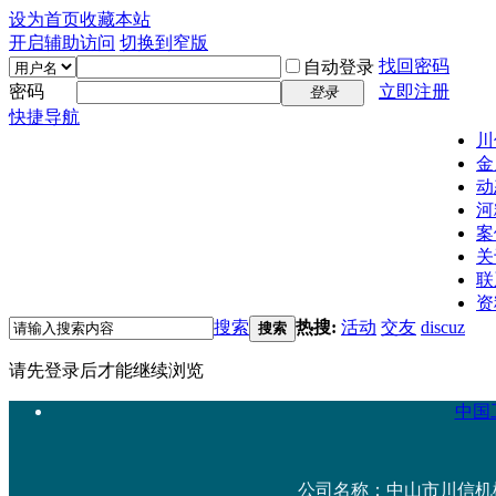
设为首页
收藏本站
开启辅助访问
切换到窄版
找回密码
自动登录
密码
立即注册
登录
快捷导航
川
金
动
河
案
关
联
资
搜索
热搜:
活动
交友
discuz
搜索
请先登录后才能继续浏览
中国工
公司名称：中山市川信机械设备