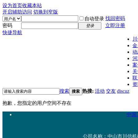
设为首页
收藏本站
开启辅助访问
切换到窄版
找回密码
自动登录
密码
立即注册
登录
快捷导航
川
金
动
河
案
关
联
资
搜索
热搜:
活动
交友
discuz
搜索
抱歉，您指定的用户空间不存在
中国工
公司名称：中山市川信机械设备