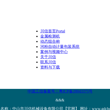
川信首页
Portal
金属检测机
动态组合称
河粉自动计量包装系统
案例与视频中心
关于川信
联系川信
资料与下载
中国工信备案号：粤ICP备20043375号
&&&
名称：中山市川信机械设备有限公司【官网】 网址：www.gdchuanx