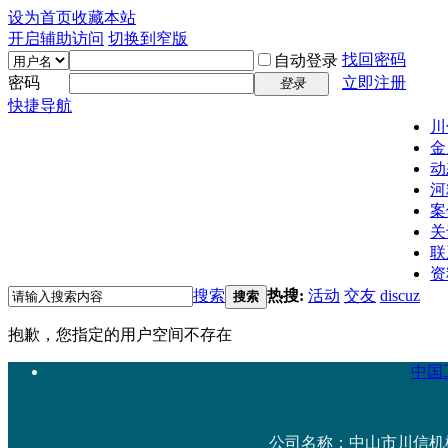
设为首页
收藏本站
开启辅助访问
切换到窄版
找回密码
自动登录
密码
立即注册
登录
快捷导航
川
金
动
河
案
关
联
资
搜索
热搜:
活动
交友
discuz
搜索
抱歉，您指定的用户空间不存在
中国工
公司名称：中山市川信机械设备