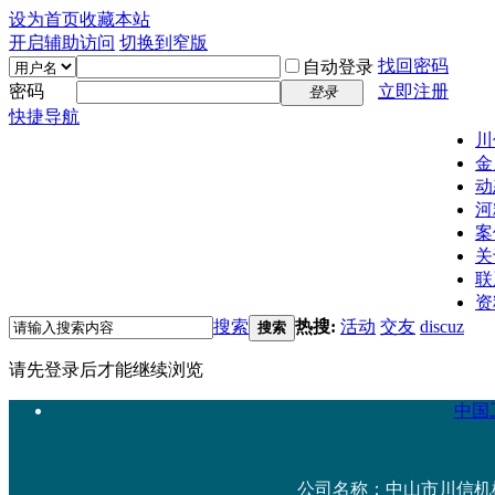
设为首页
收藏本站
开启辅助访问
切换到窄版
找回密码
自动登录
密码
立即注册
登录
快捷导航
川
金
动
河
案
关
联
资
搜索
热搜:
活动
交友
discuz
搜索
请先登录后才能继续浏览
中国工
公司名称：中山市川信机械设备