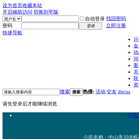
设为首页
收藏本站
开启辅助访问
切换到窄版
找回密码
自动登录
密码
立即注册
登录
快捷导航
川
金
动
河
案
关
联
资
搜索
热搜:
活动
交友
discuz
搜索
请先登录后才能继续浏览
中国工
公司名称：中山市川信机械设备