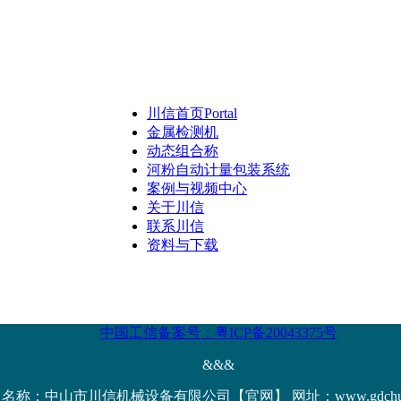
川信首页
Portal
金属检测机
动态组合称
河粉自动计量包装系统
案例与视频中心
关于川信
联系川信
资料与下载
中国工信备案号：粤ICP备20043375号
&&&
名称：中山市川信机械设备有限公司【官网】 网址：www.gdchuanx