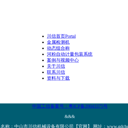
川信首页
Portal
金属检测机
动态组合称
河粉自动计量包装系统
案例与视频中心
关于川信
联系川信
资料与下载
中国工信备案号：粤ICP备20043375号
&&&
名称：中山市川信机械设备有限公司【官网】 网址：www.gdchuanx