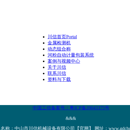
川信首页
Portal
金属检测机
动态组合称
河粉自动计量包装系统
案例与视频中心
关于川信
联系川信
资料与下载
中国工信备案号：粤ICP备20043375号
&&&
名称：中山市川信机械设备有限公司【官网】 网址：www.gdchuanx