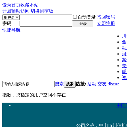
设为首页
收藏本站
开启辅助访问
切换到窄版
找回密码
自动登录
密码
立即注册
登录
快捷导航
川
金
动
河
案
关
联
资
搜索
热搜:
活动
交友
discuz
搜索
抱歉，您指定的用户空间不存在
中国工
公司名称：中山市川信机械设备