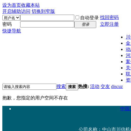
设为首页
收藏本站
开启辅助访问
切换到窄版
找回密码
自动登录
密码
立即注册
登录
快捷导航
川
金
动
河
案
关
联
资
搜索
热搜:
活动
交友
discuz
搜索
抱歉，您指定的用户空间不存在
中国工
公司名称：中山市川信机械设备