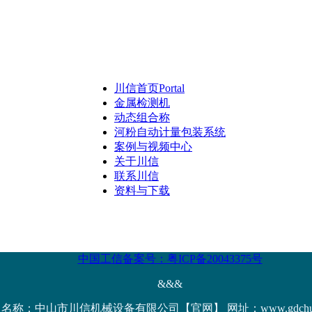
川信首页
Portal
金属检测机
动态组合称
河粉自动计量包装系统
案例与视频中心
关于川信
联系川信
资料与下载
中国工信备案号：粤ICP备20043375号
&&&
名称：中山市川信机械设备有限公司【官网】 网址：www.gdchuanx